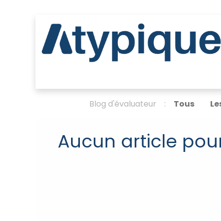
inigan & les environs
Région de Lanaudière
Jo
Blog d'évaluateur :
Tous
Le
Aucun article pou