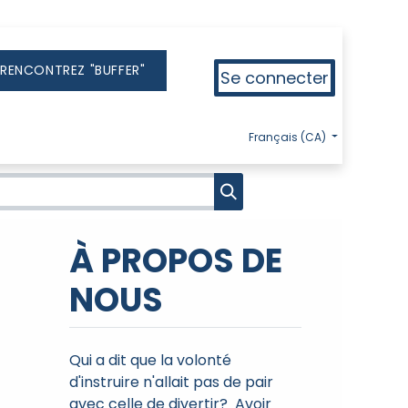
 RENCONTREZ "BUFFER"
Se connecter
errbonne et environs
Région de Montréal
Régi
Français (CA)
À PROPOS DE
NOUS
Qui a dit que la volonté
d'instruire n'allait pas de pair
avec celle de divertir? Avoir