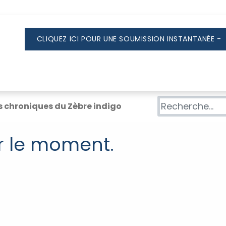
CLIQUEZ ICI POUR UNE SOUMISSION INSTANTANÉE -
liette & les environs
Repentigny et environs
T
s chroniques du Zèbre indigo
r le moment.