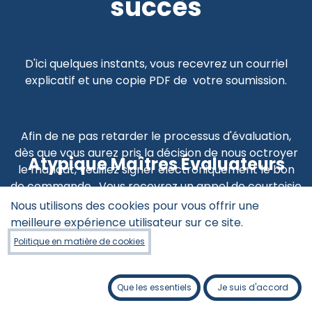
succès
D'ici quelques instants, vous recevrez un courriel
explicatif et une copie PDF de votre soumission.
Afin de ne pas retarder le processus d'évaluation,
dès que vous aurez pris la décision de nous octroyer
Atypique Maîtres Évaluateurs
le mandat, veuillez signer électroniquement le bon
de commande. Vous recevrez un appel de courtoisie
de la part de l'évaluateur attitré à votre dossier et
Nous utilisons des cookies pour vous offrir une
ce, dans les prochains 24h ouvrables.
meilleure expérience utilisateur sur ce site.
Politique en matière de cookies
Vous pouvez également accéder
Que les essentiels
Je suis d'accord
à la soumission en consultant